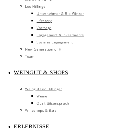
Leo Hillinger
Unternehmer & Bio-Winzer
Lifestory
Vorträge
Engagement & Investments
Soziales Engagement
New Generation of Hill
Team
WEINGUT & SHOPS
Weingut Leo Hillinger
Weine
Qualtitätsanspruch
Wineshops & Bars
ERLEBNISSE