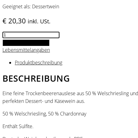
Geeignet als: Dessertwein
€
20,30
inkl. USt.
Small
HILL
IN DEN WARENKORB
Sweet
Lebensmittelangaben
Menge
Produktbeschreibung
BESCHREIBUNG
Eine feine Trockenbeerenauslese aus 50 % Welschriesling und
perfekten Dessert- und Käsewein aus.
50 % Welschriesling, 50 % Chardonnay
Enthält Sulfite.