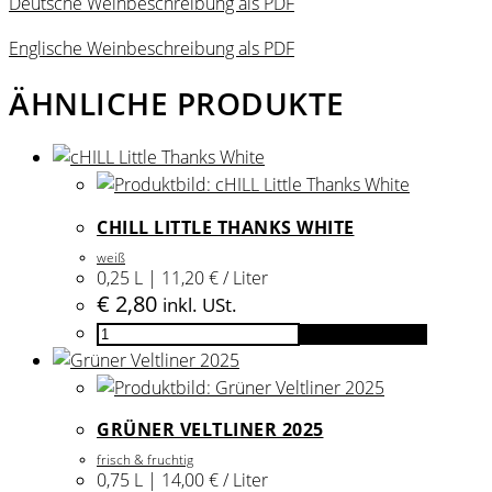
Deutsche Weinbeschreibung als PDF
Englische Weinbeschreibung als PDF
ÄHNLICHE PRODUKTE
CHILL LITTLE THANKS WHITE
weiß
0,25 L | 11,20 € / Liter
€
2,80
inkl. USt.
cHILL
In den Warenkorb
Little
Thanks
White
GRÜNER VELTLINER 2025
Menge
frisch & fruchtig
0,75 L | 14,00 € / Liter