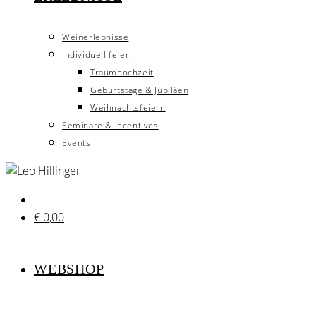
Weinerlebnisse
Individuell feiern
Traumhochzeit
Geburtstage & Jubiläen
Weihnachtsfeiern
Seminare & Incentives
Events
€
0,00
WEBSHOP