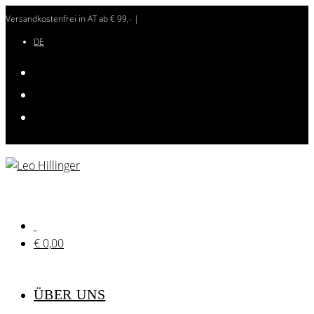
Zum
Versandkostenfrei in AT ab € 99,- |
Inhalt
DE
springen
€
0,00
ÜBER UNS