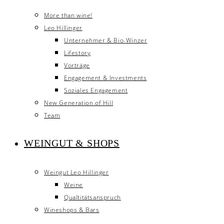
More than wine!
Leo Hillinger
Unternehmer & Bio-Winzer
Lifestory
Vorträge
Engagement & Investments
Soziales Engagement
New Generation of Hill
Team
WEINGUT & SHOPS
Weingut Leo Hillinger
Weine
Qualtitätsanspruch
Wineshops & Bars