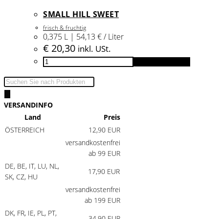
Menge
SMALL HILL SWEET
frisch & fruchtig
0,375 L | 54,13 € / Liter
€
20,30
inkl. USt.
Small
In den Warenkorb
HILL
Products
Sweet
search
Menge
VERSANDINFO
Land
Preis
ÖSTERREICH
12,90 EUR
versandkostenfrei
ab 99 EUR
DE, BE, IT, LU, NL,
17,90 EUR
SK, CZ, HU
versandkostenfrei
ab 199 EUR
DK, FR, IE, PL, PT,
34,90 EUR