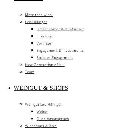
More than wine!
Leo Hillinger
Unternehmer & Bio-Winzer
Lifestory
Vorträge
Engagement & Investments
Soziales Engagement
New Generation of Hill
Team
WEINGUT & SHOPS
Weingut Leo Hillinger
Weine
Qualtitätsanspruch
Wineshops & Bars