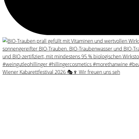
Wiener Kabarettfestival 2026 🎭🍷 Wir freuen uns seh