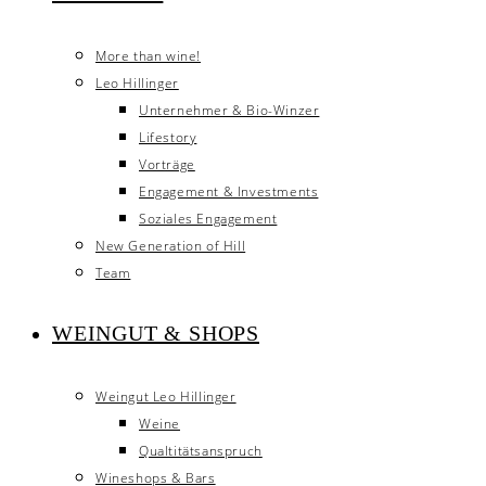
More than wine!
Leo Hillinger
Unternehmer & Bio-Winzer
Lifestory
Vorträge
Engagement & Investments
Soziales Engagement
New Generation of Hill
Team
WEINGUT & SHOPS
Weingut Leo Hillinger
Weine
Qualtitätsanspruch
Wineshops & Bars