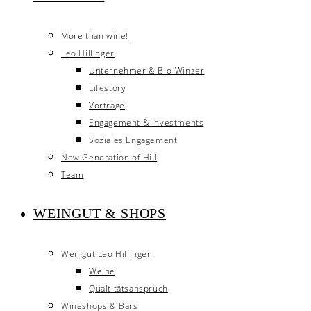
More than wine!
Leo Hillinger
Unternehmer & Bio-Winzer
Lifestory
Vorträge
Engagement & Investments
Soziales Engagement
New Generation of Hill
Team
WEINGUT & SHOPS
Weingut Leo Hillinger
Weine
Qualtitätsanspruch
Wineshops & Bars