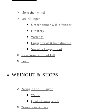
More than wine!
Leo Hillinger
Unternehmer & Bio-Winzer
Lifestory
Vorträge
Engagement & Investments
Soziales Engagement
New Generation of Hill
Team
WEINGUT & SHOPS
Weingut Leo Hillinger
Weine
Qualtitätsanspruch
Wineshops & Bars