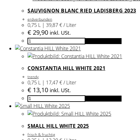
SAUVIGNON BLANC RIED LADISBERG 2023
erdverbunden
0,75 L | 39,87 € / Liter
€
29,90
inkl. USt.
Sauvignon
In den Warenkorb
Blanc
Ried
Ladisberg
CONSTANTIA HILL WHITE 2021
2023
trendy
Menge
0,75 L | 17,47 € / Liter
€
13,10
inkl. USt.
Constantia
In den Warenkorb
HILL
White
2021
SMALL HILL WHITE 2025
Menge
frisch & fruchtig