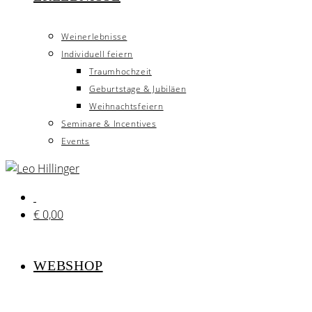
Weinerlebnisse
Individuell feiern
Traumhochzeit
Geburtstage & Jubiläen
Weihnachtsfeiern
Seminare & Incentives
Events
€
0,00
WEBSHOP