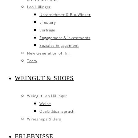
Leo Hillinger
Unternehmer & Bio-Winzer
Lifestory
Vorträge
Engagement & Investments
Soziales Engagement
New Generation of Hill
Team
WEINGUT & SHOPS
Weingut Leo Hillinger
Weine
Qualtitätsanspruch
Wineshops & Bars
ERLEBNISSE