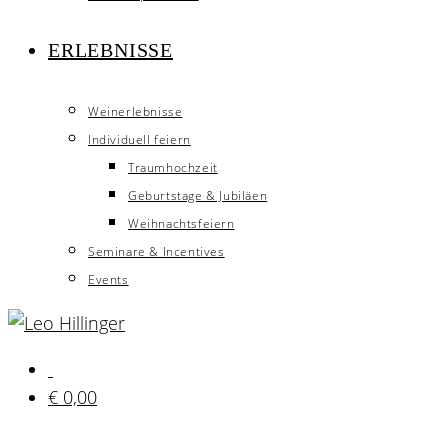
ERLEBNISSE
Weinerlebnisse
Individuell feiern
Traumhochzeit
Geburtstage & Jubiläen
Weihnachtsfeiern
Seminare & Incentives
Events
€
0,00