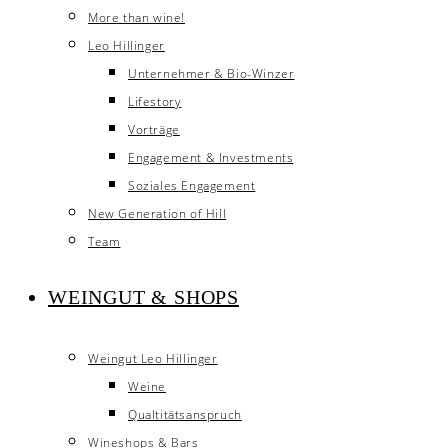
More than wine!
Leo Hillinger
Unternehmer & Bio-Winzer
Lifestory
Vorträge
Engagement & Investments
Soziales Engagement
New Generation of Hill
Team
WEINGUT & SHOPS
Weingut Leo Hillinger
Weine
Qualtitätsanspruch
Wineshops & Bars