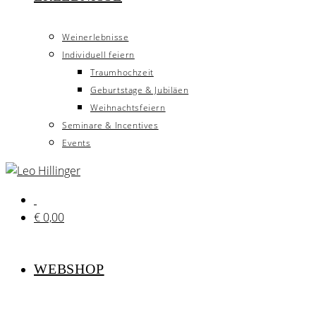
Weinerlebnisse
Individuell feiern
Traumhochzeit
Geburtstage & Jubiläen
Weihnachtsfeiern
Seminare & Incentives
Events
€
0,00
WEBSHOP