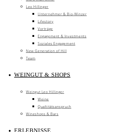
Leo Hillinger
Unternehmer & Bio-Winzer
Lifestory
Vorträge
Engagement & Investments
Soziales Engagement
New Generation of Hill
Team
WEINGUT & SHOPS
Weingut Leo Hillinger
Weine
Qualtitätsanspruch
Wineshops & Bars
ERLEBNISSE