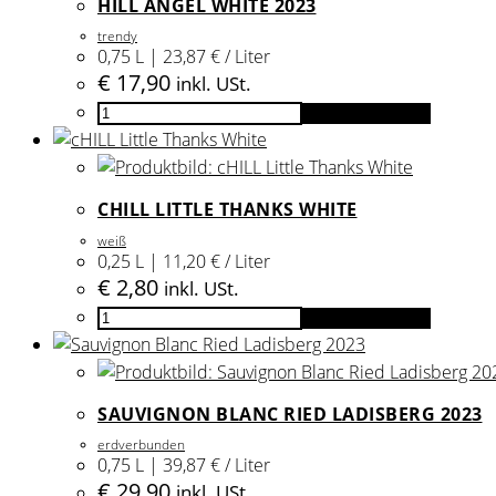
HILL ANGEL WHITE 2023
Menge
trendy
0,75 L | 23,87 € / Liter
€
17,90
inkl. USt.
HILL
In den Warenkorb
Angel
White
2023
CHILL LITTLE THANKS WHITE
Menge
weiß
0,25 L | 11,20 € / Liter
€
2,80
inkl. USt.
cHILL
In den Warenkorb
Little
Thanks
White
SAUVIGNON BLANC RIED LADISBERG 2023
Menge
erdverbunden
0,75 L | 39,87 € / Liter
€
29,90
inkl. USt.