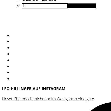
Sauvignon
In den Warenkorb
Blanc
Ried
Ladisberg
2023
Menge
LEO HILLINGER AUF INSTAGRAM
Unser Chef macht nicht nur im Weingarten eine gute