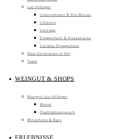
Leo Hillinger
Unternehmer & Bio-Winzer
Lifestory
Vorträge
Engagement & Investments
Soziales Engagement
New Generation of Hill
Team
WEINGUT & SHOPS
Weingut Leo Hillinger
Weine
Qualtitätsanspruch
Wineshops & Bars
ERLEBNISSE