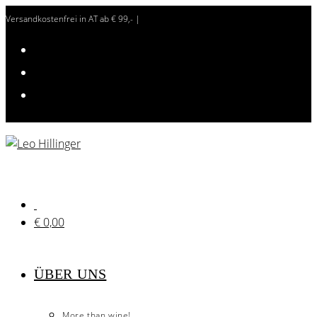
Zum
Versandkostenfrei in AT ab € 99,- |
Inhalt
springen
€
0,00
ÜBER UNS
More than wine!