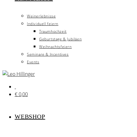
Weinerlebnisse
Individuell feiern
Traumhochzeit
Geburtstage & Jubiläen
Weihnachtsfeiern
Seminare & Incentives
Events
€
0,00
WEBSHOP