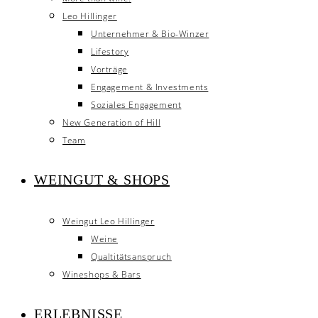
Leo Hillinger
Unternehmer & Bio-Winzer
Lifestory
Vorträge
Engagement & Investments
Soziales Engagement
New Generation of Hill
Team
WEINGUT & SHOPS
Weingut Leo Hillinger
Weine
Qualtitätsanspruch
Wineshops & Bars
ERLEBNISSE