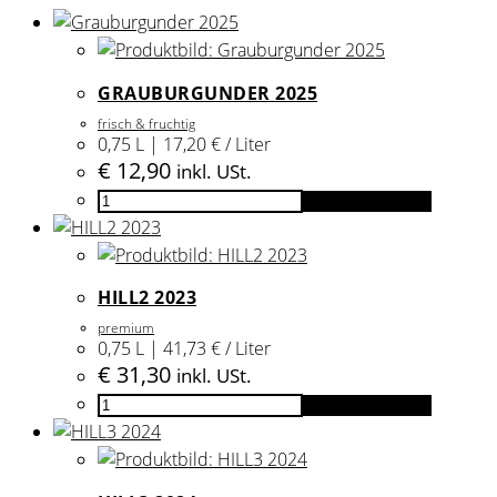
GRAUBURGUNDER 2025
frisch & fruchtig
0,75 L | 17,20 € / Liter
€
12,90
inkl. USt.
Grauburgunder
In den Warenkorb
2025
Menge
HILL2 2023
premium
0,75 L | 41,73 € / Liter
€
31,30
inkl. USt.
HILL2
In den Warenkorb
2023
Menge