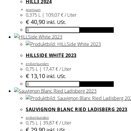
HILL3 2024
premium
0,375 L | 109,07 € / Liter
€
40,90
inkl. USt.
HILL3
In den Warenkorb
2024
Menge
HILLSIDE WHITE 2023
erdverbunden
0,75 L | 17,47 € / Liter
€
13,10
inkl. USt.
HILLSide
In den Warenkorb
White
2023
Menge
SAUVIGNON BLANC RIED LADISBERG 2023
erdverbunden
0,75 L | 39,87 € / Liter
€
29,90
inkl. USt.