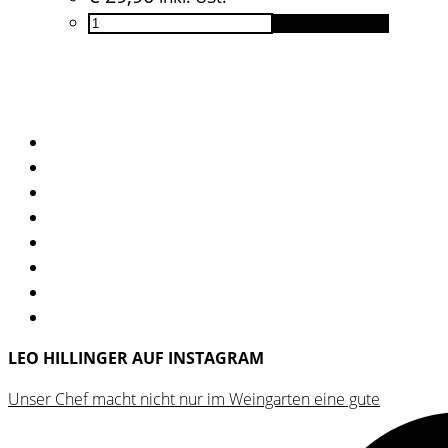
Sauvignon
In den Warenkorb
Blanc
Ried
Ladisberg
2023
Menge
LEO HILLINGER AUF INSTAGRAM
Unser Chef macht nicht nur im Weingarten eine gute