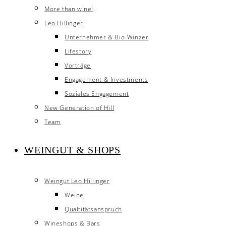
More than wine!
Leo Hillinger
Unternehmer & Bio-Winzer
Lifestory
Vorträge
Engagement & Investments
Soziales Engagement
New Generation of Hill
Team
WEINGUT & SHOPS
Weingut Leo Hillinger
Weine
Qualtitätsanspruch
Wineshops & Bars