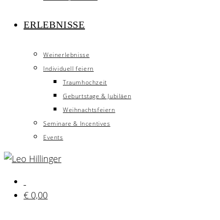
ERLEBNISSE
Weinerlebnisse
Individuell feiern
Traumhochzeit
Geburtstage & Jubiläen
Weihnachtsfeiern
Seminare & Incentives
Events
€
0,00