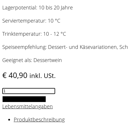
Lagerpotential: 10 bis 20 Jahre
Serviertemperatur: 10 °C
Trinktemperatur: 10 - 12 °C
Speiseempfehlung: Dessert- und Käsevariationen, S
Geeignet als: Dessertwein
€
40,90
inkl. USt.
HILL3
2024
IN DEN WARENKORB
Menge
Lebensmittelangaben
Produktbeschreibung