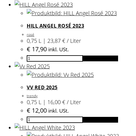
HILL ANGEL ROSÉ 2023
rosé
0,75 L | 23,87 € / Liter
€
17,90
inkl. USt.
HILL
In den Warenkorb
Angel
Rosé
2023
VV RED 2025
Menge
trendy
0,75 L | 16,00 € / Liter
€
12,00
inkl. USt.
Vv
In den Warenkorb
Red
2025