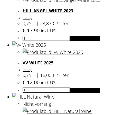
Menge
HILL ANGEL WHITE 2023
trendy
0,75 L | 23,87 € / Liter
€
17,90
inkl. USt.
HILL
In den Warenkorb
Angel
White
2023
VV WHITE 2025
Menge
trendy
0,75 L | 16,00 € / Liter
€
12,00
inkl. USt.
Vv
In den Warenkorb
White
2025
Nicht vorrätig
Menge