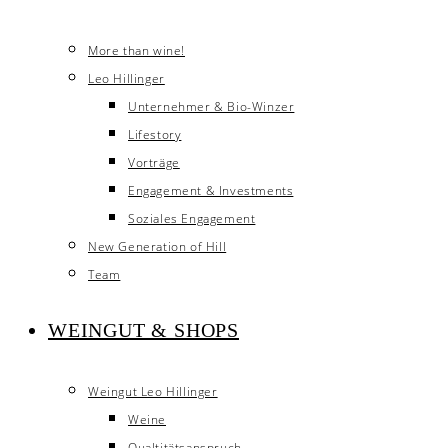
More than wine!
Leo Hillinger
Unternehmer & Bio-Winzer
Lifestory
Vorträge
Engagement & Investments
Soziales Engagement
New Generation of Hill
Team
WEINGUT & SHOPS
Weingut Leo Hillinger
Weine
Qualtitätsanspruch