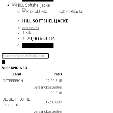
können
Produkt
auf
weist
der
mehrere
HILL SOFTSHELLJACKE
Produktseite
Varianten
gewählt
Accessoires
auf.
1 Stk.
werden
Die
€
79,90
inkl. USt.
Optionen
Dieses
Ausführung wählen
können
Produkt
auf
Products
weist
der
search
mehrere
Produktseite
VERSANDINFO
Varianten
gewählt
Land
Preis
auf.
werden
ÖSTERREICH
12,90 EUR
Die
versandkostenfrei
Optionen
ab 99 EUR
können
DE, BE, IT, LU, NL,
auf
17,90 EUR
SK, CZ, HU
der
versandkostenfrei