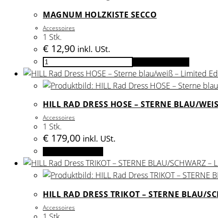
MAGNUM HOLZKISTE SECCO
Accessoires
1 Stk.
€
12,90
inkl. USt.
Magnum
In den Warenkorb
Holzkiste
Secco
Menge
HILL RAD DRESS HOSE – STERNE BLAU/WEISS
Accessoires
1 Stk.
€
179,00
inkl. USt.
Dieses
Ausführung wählen
Produkt
weist
mehrere
HILL RAD DRESS TRIKOT – STERNE BLAU/SC
Varianten
Accessoires
auf.
1 Stk.