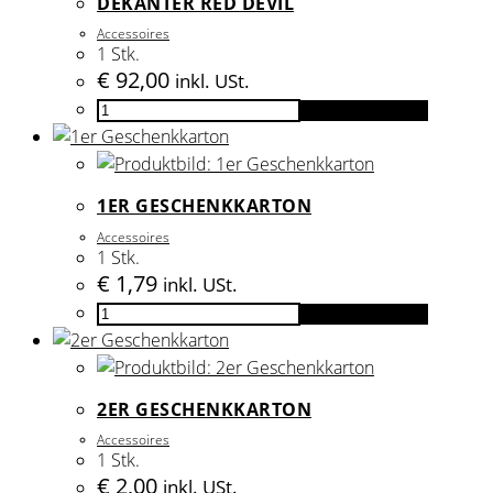
DEKANTER RED DEVIL
Accessoires
1 Stk.
€
92,00
inkl. USt.
Dekanter
In den Warenkorb
Red
Devil
Menge
1ER GESCHENKKARTON
Accessoires
1 Stk.
€
1,79
inkl. USt.
1er
In den Warenkorb
Geschenkkarton
Menge
2ER GESCHENKKARTON
Accessoires
1 Stk.
€
2,00
inkl. USt.