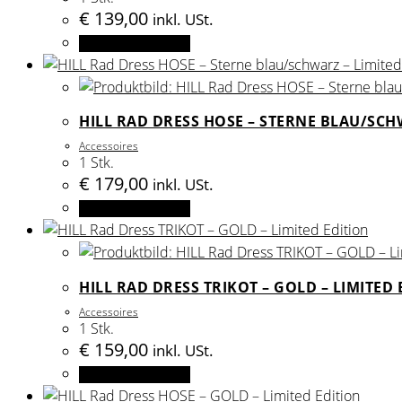
Die
€
139,00
inkl. USt.
Optionen
Dieses
Ausführung wählen
können
Produkt
auf
weist
der
mehrere
HILL RAD DRESS HOSE – STERNE BLAU/SCH
Produktseite
Varianten
gewählt
Accessoires
auf.
1 Stk.
werden
Die
€
179,00
inkl. USt.
Optionen
Dieses
Ausführung wählen
können
Produkt
auf
weist
der
mehrere
HILL RAD DRESS TRIKOT – GOLD – LIMITED 
Produktseite
Varianten
gewählt
Accessoires
auf.
1 Stk.
werden
Die
€
159,00
inkl. USt.
Optionen
Dieses
Ausführung wählen
können
Produkt