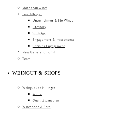
More than wine!
Leo Hillinger
Unternehmer & Bio-Winzer
Lifestory
Vorträge
Engagement & Investments
Soziales Engagement
New Generation of Hill
Team
WEINGUT & SHOPS
Weingut Leo Hillinger
Weine
Qualtitätsanspruch
Wineshops & Bars