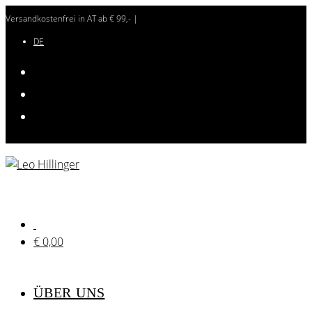
Zum
Versandkostenfrei in AT ab € 99,- |
Inhalt
DE
springen
€
0,00
ÜBER UNS