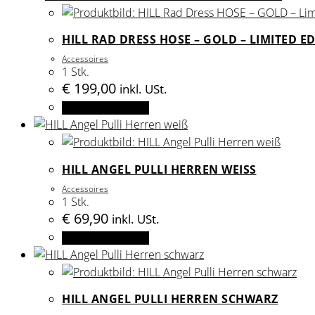
auf
weist
der
mehrere
HILL RAD DRESS HOSE – GOLD – LIMITED E
Produktseite
Varianten
gewählt
Accessoires
auf.
1 Stk.
werden
Die
€
199,00
inkl. USt.
Optionen
Dieses
Ausführung wählen
können
Produkt
auf
weist
der
mehrere
HILL ANGEL PULLI HERREN WEISS
Produktseite
Varianten
gewählt
Accessoires
auf.
1 Stk.
werden
Die
€
69,90
inkl. USt.
Optionen
Dieses
Ausführung wählen
können
Produkt
auf
weist
der
mehrere
HILL ANGEL PULLI HERREN SCHWARZ
Produktseite
Varianten