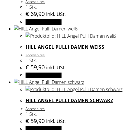
gewählt
Accessoires
auf.
1 Stk.
werden
Die
€
69,90
inkl. USt.
Optionen
Dieses
Ausführung wählen
können
Produkt
auf
weist
der
mehrere
HILL ANGEL PULLI DAMEN WEISS
Produktseite
Varianten
gewählt
Accessoires
auf.
1 Stk.
werden
Die
€
59,90
inkl. USt.
Optionen
Dieses
Ausführung wählen
können
Produkt
auf
weist
der
mehrere
HILL ANGEL PULLI DAMEN SCHWARZ
Produktseite
Varianten
gewählt
Accessoires
auf.
1 Stk.
werden
Die
€
59,90
inkl. USt.
Optionen
Dieses
Ausführung wählen