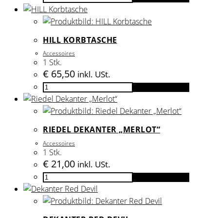
Hillinger
–
Die
HILL KORBTASCHE
Biografie
Accessoires
Menge
1 Stk.
€
65,50
inkl. USt.
HILL
In den Warenkorb
Korbtasche
Menge
RIEDEL DEKANTER „MERLOT“
Accessoires
1 Stk.
€
21,00
inkl. USt.
Riedel
In den Warenkorb
Dekanter
„Merlot“
Menge