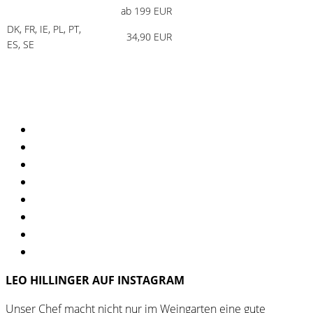
Produktseite
ab 199 EUR
gewählt
DK, FR, IE, PL, PT,
34,90 EUR
werden
ES, SE
LEO HILLINGER AUF INSTAGRAM
Unser Chef macht nicht nur im Weingarten eine gute