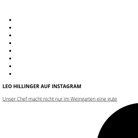
der
mehrere
Produktseite
Varianten
gewählt
auf.
werden
Die
Optionen
können
auf
der
Produktseite
gewählt
werden
LEO HILLINGER AUF INSTAGRAM
Unser Chef macht nicht nur im Weingarten eine gute