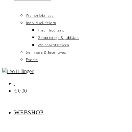
Weinerlebnisse
Individuell feiern
Traumhochzeit
Geburtstage & Jubiläen
Weihnachtsfeiern
Seminare & Incentives
Events
€
0,00
WEBSHOP