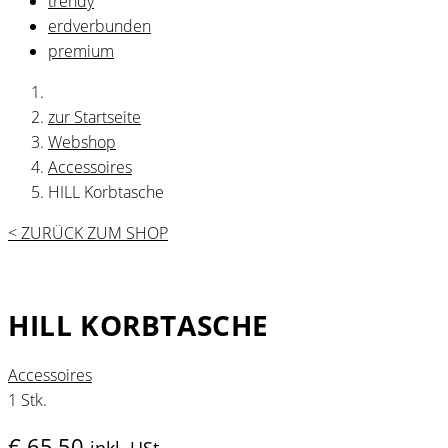
trendy
erdverbunden
premium
zur Startseite
Webshop
Accessoires
HILL Korbtasche
< ZURÜCK ZUM SHOP
HILL KORBTASCHE
Accessoires
1 Stk.
€
65,50
inkl. USt.