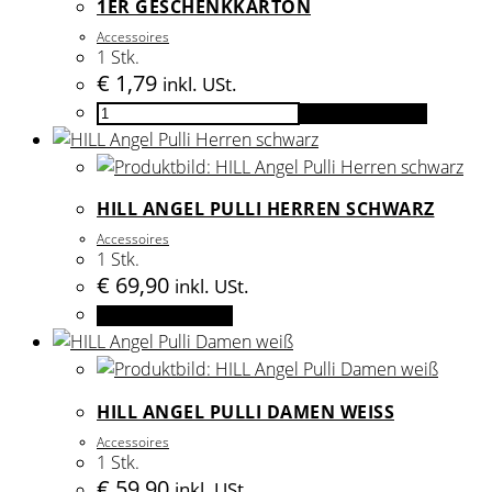
1ER GESCHENKKARTON
Accessoires
1 Stk.
€
1,79
inkl. USt.
1er
In den Warenkorb
Geschenkkarton
Menge
HILL ANGEL PULLI HERREN SCHWARZ
Accessoires
1 Stk.
€
69,90
inkl. USt.
Dieses
Ausführung wählen
Produkt
weist
mehrere
HILL ANGEL PULLI DAMEN WEISS
Varianten
Accessoires
auf.
1 Stk.
Die
€
59,90
inkl. USt.