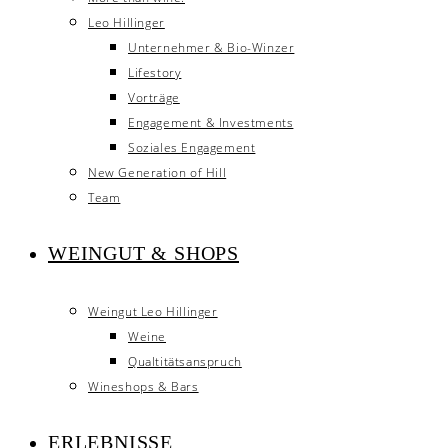
Leo Hillinger
Unternehmer & Bio-Winzer
Lifestory
Vorträge
Engagement & Investments
Soziales Engagement
New Generation of Hill
Team
WEINGUT & SHOPS
Weingut Leo Hillinger
Weine
Qualtitätsanspruch
Wineshops & Bars
ERLEBNISSE