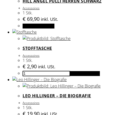
HILL ANGEL PULLI HERREN SCHWARZ
Accessoires
1 Stk.
€
69,90
inkl. USt.
Dieses
Ausführung wählen
Produkt
weist
mehrere
STOFFTASCHE
Varianten
Accessoires
auf.
1 Stk.
Die
€
2,90
inkl. USt.
Optionen
Stofftasche
In den Warenkorb
können
Menge
auf
der
LEO HILLINGER – DIE BIOGRAFIE
Produktseite
gewählt
Accessoires
1 Stk.
werden
€
19,90
inkl. USt.