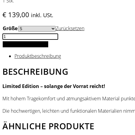
1 Stk.
€
139,00
inkl. USt.
Größe
Zurücksetzen
HILL
Rad
IN DEN WARENKORB
Dress
Produktbeschreibung
TRIKOT
–
BESCHREIBUNG
STERNE
BLAU/SCHWARZ
Limited Edition – solange der Vorrat reicht!
–
Limited
Mit hohem Tragekomfort und atmungsaktivem Material punkte
Edition
Die hochwertigen, leichten und funktionalen Materialien nimmt 
Menge
ÄHNLICHE PRODUKTE