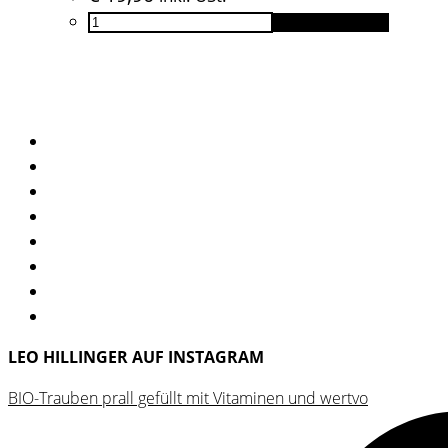
Leo
In den Warenkorb
Hillinger
–
Die
Biografie
Menge
LEO HILLINGER AUF INSTAGRAM
BIO-Trauben prall gefüllt mit Vitaminen und wertvo