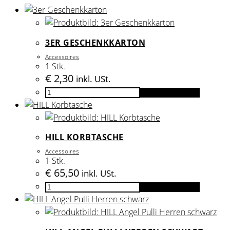
3ER GESCHENKKARTON
Accessoires
1 Stk.
€
2,30
inkl. USt.
3er
In den Warenkorb
Geschenkkarton
Menge
HILL KORBTASCHE
Accessoires
1 Stk.
€
65,50
inkl. USt.
HILL
In den Warenkorb
Korbtasche
Menge