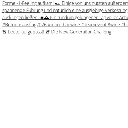
🚨 Leute, aufgepasst! 🚨 Die New Generation Challeng