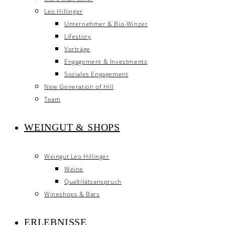
Leo Hillinger
Unternehmer & Bio-Winzer
Lifestory
Vorträge
Engagement & Investments
Soziales Engagement
New Generation of Hill
Team
WEINGUT & SHOPS
Weingut Leo Hillinger
Weine
Qualtitätsanspruch
Wineshops & Bars
ERLEBNISSE