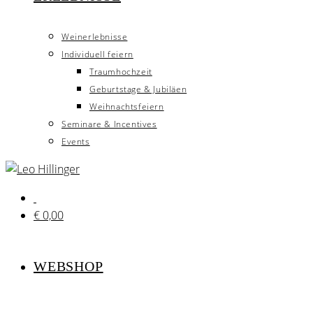
Weinerlebnisse
Individuell feiern
Traumhochzeit
Geburtstage & Jubiläen
Weihnachtsfeiern
Seminare & Incentives
Events
€
0,00
WEBSHOP