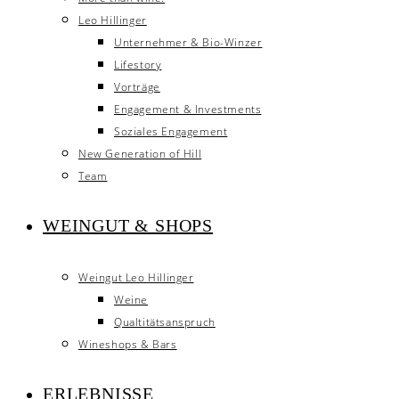
Leo Hillinger
Unternehmer & Bio-Winzer
Lifestory
Vorträge
Engagement & Investments
Soziales Engagement
New Generation of Hill
Team
WEINGUT & SHOPS
Weingut Leo Hillinger
Weine
Qualtitätsanspruch
Wineshops & Bars
ERLEBNISSE