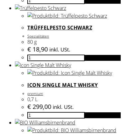
In den Warenkorb
Vogelbeerbrand
Menge
TRÜFFELPESTO SCHWARZ
Spezialitäten
80 g
€
18,90
inkl. USt.
Trüffelpesto
In den Warenkorb
Schwarz
Menge
ICON SINGLE MALT WHISKY
premium
0,7 L
€
299,00
inkl. USt.
Icon
In den Warenkorb
Single
Malt
Whisky