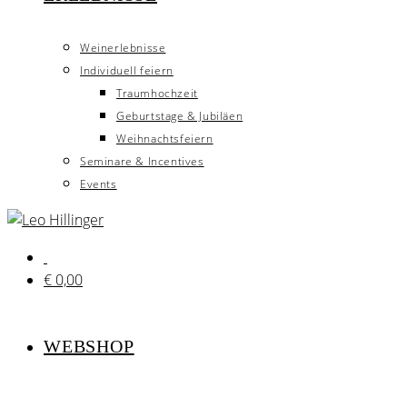
Weinerlebnisse
Individuell feiern
Traumhochzeit
Geburtstage & Jubiläen
Weihnachtsfeiern
Seminare & Incentives
Events
€
0,00
WEBSHOP