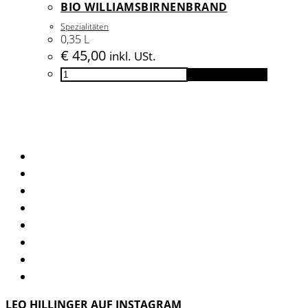
BIO WILLIAMSBIRNENBRAND
Menge
Spezialitäten
0,35 L
€
45,00
inkl. USt.
BIO
In den Warenkorb
Williamsbirnenbrand
Menge
LEO HILLINGER AUF INSTAGRAM