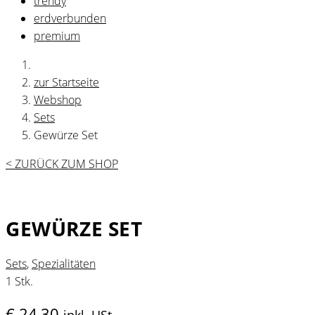
trendy
erdverbunden
premium
zur Startseite
Webshop
Sets
Gewürze Set
< ZURÜCK ZUM SHOP
GEWÜRZE SET
Sets
,
Spezialitäten
1 Stk.
€
24,30
inkl. USt.