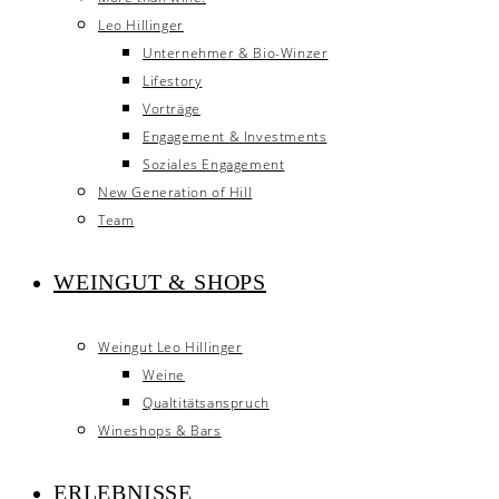
Leo Hillinger
Unternehmer & Bio-Winzer
Lifestory
Vorträge
Engagement & Investments
Soziales Engagement
New Generation of Hill
Team
WEINGUT & SHOPS
Weingut Leo Hillinger
Weine
Qualtitätsanspruch
Wineshops & Bars
ERLEBNISSE