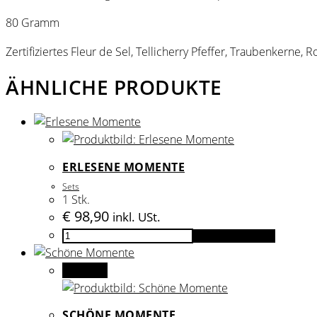
80 Gramm
Zertifiziertes Fleur de Sel, Tellicherry Pfeffer, Traubenkerne,
ÄHNLICHE PRODUKTE
ERLESENE MOMENTE
Sets
1 Stk.
€
98,90
inkl. USt.
Erlesene
In den Warenkorb
Momente
Menge
Angebot!
SCHÖNE MOMENTE