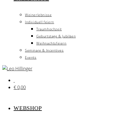
Weinerlebnisse
Individuell feiern
Traumhochzeit
Geburtstage & Jubiläen
Weihnachtsfeiern
Seminare & Incentives
Events
€
0,00
WEBSHOP