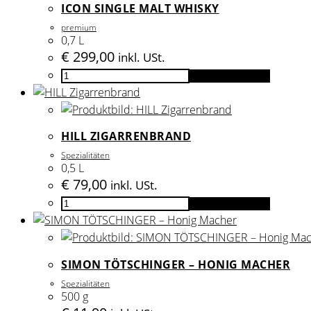
ICON SINGLE MALT WHISKY
premium
0,7 L
€
299,00
inkl. USt.
Icon
In den Warenkorb
Single
Malt
Whisky
HILL ZIGARRENBRAND
Menge
Spezialitäten
0,5 L
€
79,00
inkl. USt.
HILL
In den Warenkorb
Zigarrenbrand
Menge
SIMON TÖTSCHINGER – HONIG MACHER
Spezialitäten
500 g