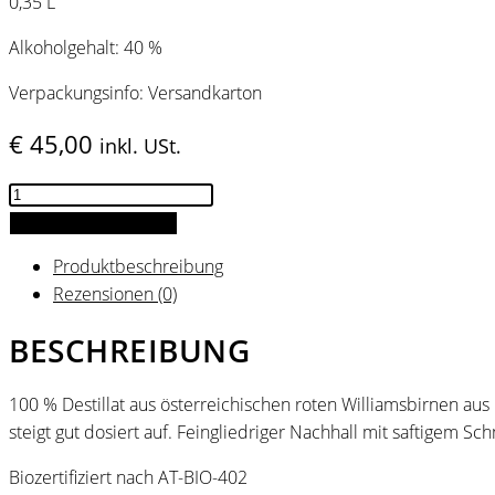
0,35 L
Alkoholgehalt: 40 %
Verpackungsinfo: Versandkarton
€
45,00
inkl. USt.
BIO
Williamsbirnenbrand
IN DEN WARENKORB
Menge
Produktbeschreibung
Rezensionen (0)
BESCHREIBUNG
100 % Destillat aus österreichischen roten Williamsbirnen au
steigt gut dosiert auf. Feingliedriger Nachhall mit saftigem Sc
Biozertifiziert nach AT-BIO-402