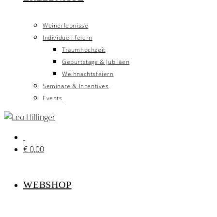
Weinerlebnisse
Individuell feiern
Traumhochzeit
Geburtstage & Jubiläen
Weihnachtsfeiern
Seminare & Incentives
Events
€
0,00
WEBSHOP