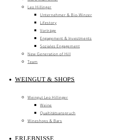
Leo Hillinger
Unternehmer & Bio-Winzer
Lifestory
Vorträge
Engagement & Investments
Soziales Engagement
New Generation of Hill
Team
WEINGUT & SHOPS
Weingut Leo Hillinger
Weine
Qualtitätsanspruch
Wineshops & Bars
ERLEBNISSE