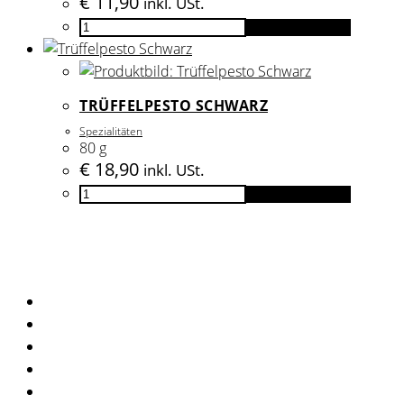
€
11,90
inkl. USt.
SIMON
In den Warenkorb
TÖTSCHINGER
-
Honig
TRÜFFELPESTO SCHWARZ
Macher
Spezialitäten
Menge
80 g
€
18,90
inkl. USt.
Trüffelpesto
In den Warenkorb
Schwarz
Menge