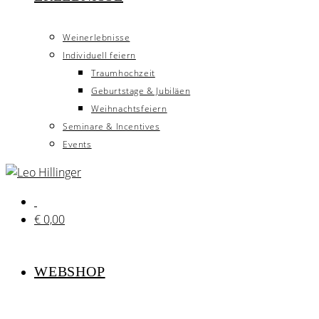
Weinerlebnisse
Individuell feiern
Traumhochzeit
Geburtstage & Jubiläen
Weihnachtsfeiern
Seminare & Incentives
Events
€
0,00
WEBSHOP