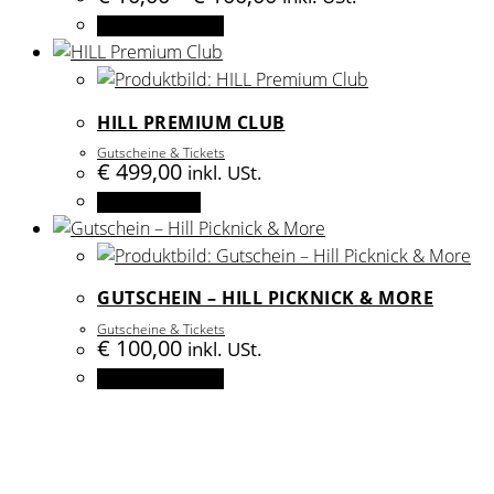
€ 10,00
Die
Betrag auswählen
bis
Optionen
€ 100,00
können
auf
HILL PREMIUM CLUB
der
Produktseite
Gutscheine & Tickets
€
499,00
inkl. USt.
gewählt
Select options
werden
GUTSCHEIN – HILL PICKNICK & MORE
Gutscheine & Tickets
€
100,00
inkl. USt.
Betrag auswählen