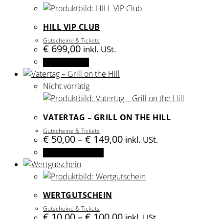
HILL VIP CLUB
Gutscheine & Tickets
€
699,00
inkl. USt.
Select options
Nicht vorrätig
VATERTAG – GRILL ON THE HILL
Gutscheine & Tickets
Preisspanne:
€
50,00
–
€
149,00
inkl. USt.
€ 50,00
Dieses
Ausführung wählen
bis
Produkt
€ 149,00
weist
mehrere
WERTGUTSCHEIN
Varianten
Gutscheine & Tickets
auf.
Preisspanne:
€
10,00
–
€
100,00
inkl. USt.