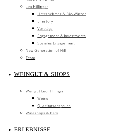
Leo Hillinger
Unternehmer & Bio-Winzer
Lifestory
Vorträge
Engagement & Investments
Soziales Engagement
New Generation of Hill
Team
WEINGUT & SHOPS
Weingut Leo Hillinger
Weine
Qualtitätsanspruch
Wineshops & Bars
ERLEBNISSE