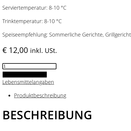
Serviertemperatur: 8-10 °C
Trinktemperatur: 8-10 °C
Speiseempfehlung: Sommerliche Gerichte, Grillgericht
€
12,00
inkl. USt.
Vv
White
IN DEN WARENKORB
2025
Lebensmittelangaben
Menge
Produktbeschreibung
BESCHREIBUNG