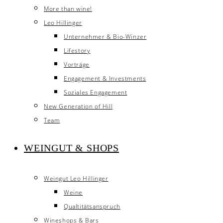
More than wine!
Leo Hillinger
Unternehmer & Bio-Winzer
Lifestory
Vorträge
Engagement & Investments
Soziales Engagement
New Generation of Hill
Team
WEINGUT & SHOPS
Weingut Leo Hillinger
Weine
Qualtitätsanspruch
Wineshops & Bars