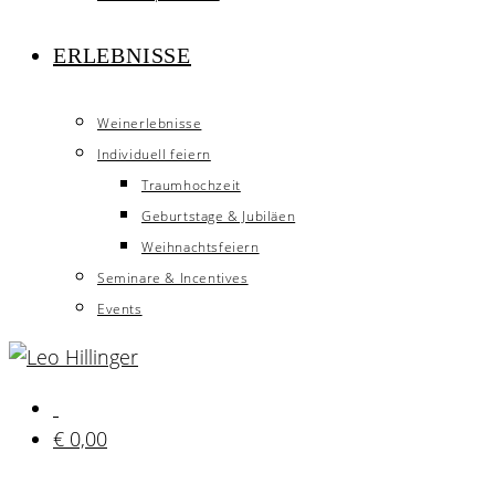
ERLEBNISSE
Weinerlebnisse
Individuell feiern
Traumhochzeit
Geburtstage & Jubiläen
Weihnachtsfeiern
Seminare & Incentives
Events
€
0,00