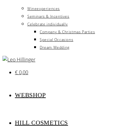
Wineexperiences
Seminars & Incentives
Celebrate individually
Company & Christmas Parties
Special Occasions
Dream Wedding
€
0,00
WEBSHOP
HILL COSMETICS