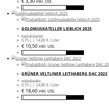
€
3,30
inkl. USt.
Small
Add to cart
HILL
White
2025
GOLDMUSKATELLER LIEBLICH 2025
quantity
frisch & fruchtig
0,75 L | 14,00 € / Liter
€
10,50
inkl. USt.
Goldmuskateller
Add to cart
lieblich
2025
quantity
GRÜNER VELTLINER LEITHABERG DAC 2022
erdverbunden
0,75 L | 24,80 € / Liter
€
18,60
inkl. USt.
Grüner
Add to cart
Veltliner